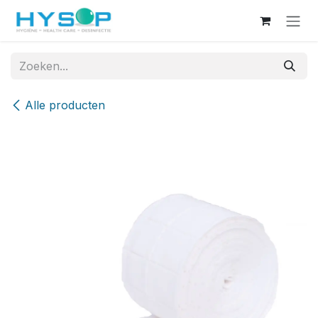
Overslaan naar inhoud
Alle producten