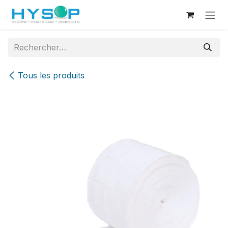
Se rendre au contenu
Tous les produits