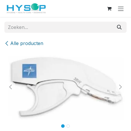
Overslaan naar inhoud
Alle producten