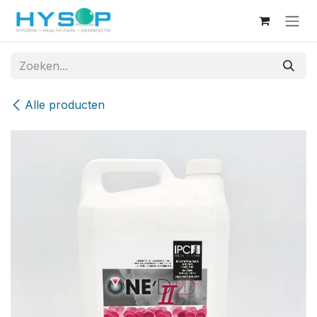
Overslaan naar inhoud
Alle producten