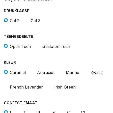
DRUKKLASSE
Ccl 2
Ccl 3
TEENGEDEELTE
Open Teen
Gesloten Teen
KLEUR
Caramel
Antraciet
Marine
Zwart
French Lavender
Irish Green
CONFECTIEMAAT
I
II
III
IV
V
VI