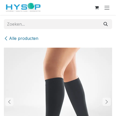
Overslaan naar inhoud
Alle producten