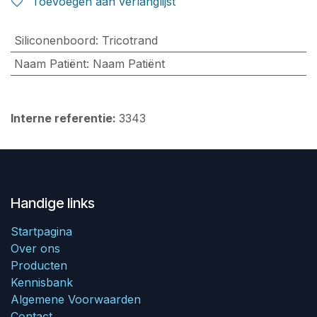
Toevoegen aan verlanglijst
Siliconenboord
:
Tricotrand
Naam Patiënt
:
Naam Patiënt
Interne referentie:
3343
Handige links
Startpagina
Over ons
Producten
Kennisbank
Algemene Voorwaarden
Contact