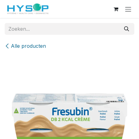
Overslaan naar inhoud
Alle producten