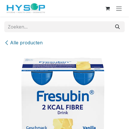
Overslaan naar inhoud
Alle producten