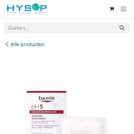
Overslaan naar inhoud
Alle producten