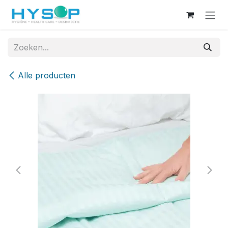
Overslaan naar inhoud
Alle producten