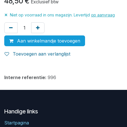
48,50
€
Exclusief btw
✕
Niet op voorraad in ons magazijn. Levertijd
op aanvraag
Aan winkelmandje toevoegen
Toevoegen aan verlanglijst
Interne referentie:
996
Handige links
Startpagina