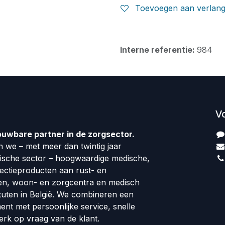
Toevoegen aan verlangl
Interne referentie:
984
V
ouwbare partner in de zorgsector.
 we – met meer dan twintig jaar
dische sector – hoogwaardige medische,
fectieproducten aan rust- en
en, woon- en zorgcentra en medisch
tuten in België. We combineren een
ment met persoonlijke service, snelle
erk op vraag van de klant.