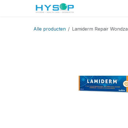
Overslaan naar inhoud
Startpagina
Shop
Alle producten
Lamiderm Repair Wondzalf