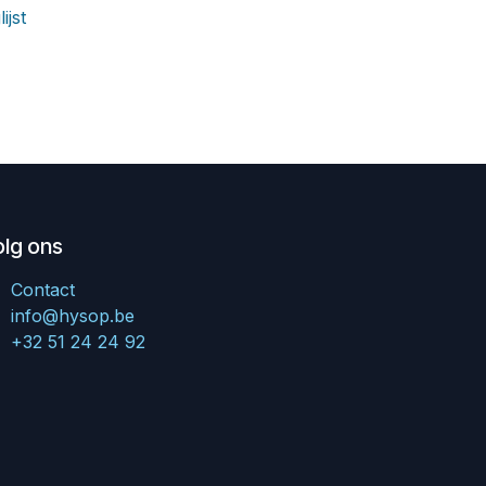
ijst
olg ons
Contact
info@hysop.be
+32 51 24 24 92