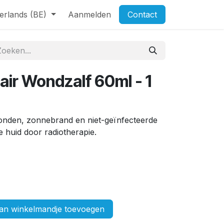
erlands (BE)
Aanmelden
Contact
ir Wondzalf 60ml - 1
wonden, zonnebrand en niet-geïnfecteerde
 huid door radiotherapie.
n winkelmandje toevoegen