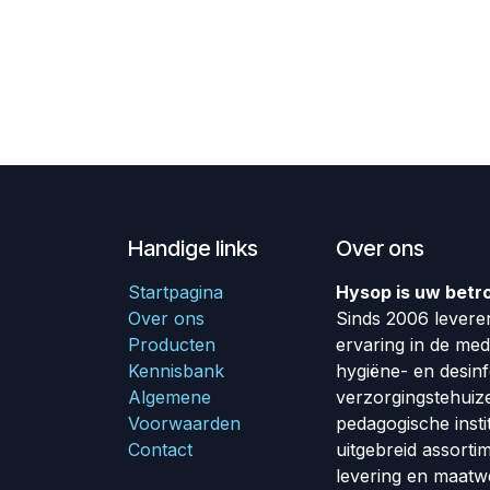
Handige links
Over ons
Startpagina
Hysop is uw betr
Over ons
Sinds 2006 leveren
Producten
ervaring in de me
Kennisbank
hygiëne- en desin
Algemene
verzorgingstehuiz
Voorwaarden
pedagogische insti
Contact
uitgebreid assorti
levering en maatw