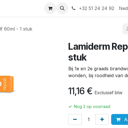
Help
Contact
+32 51 24 24 92
Ned
 60ml - 1 stuk
Lamiderm Repa
stuk
Bij 1e en 2e graads brand
wonden, bij roodheid van de
11,16
€
Exclusief btw
✓
Nog
2
op voorraad
Aa