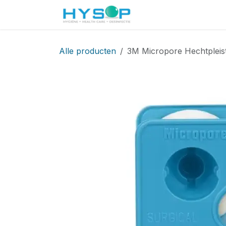
Overslaan naar inhoud
Startpagina
Shop
Alle producten
3M Micropore Hechtpleist