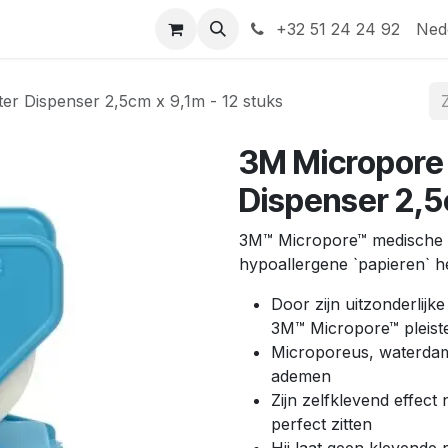
Help
Contact
+32 51 24 24 92
Ned
er Dispenser 2,5cm x 9,1m - 12 stuks
3M Micropore 
Dispenser 2,5c
3M™ Micropore™ medische h
hypoallergene `papieren` he
Door zijn uitzonderlij
3M™ Micropore™ pleiste
Microporeus, waterdamp
ademen
Zijn zelfklevend effect n
perfect zitten