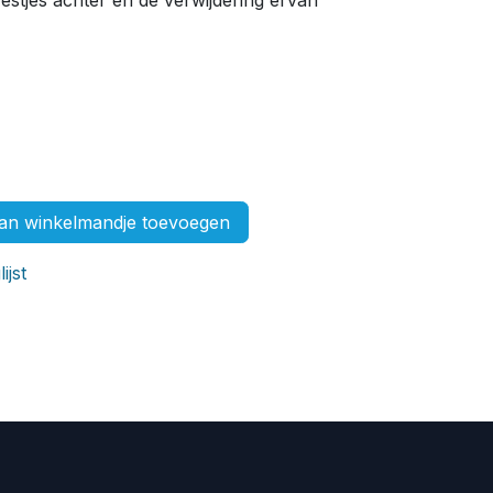
restjes achter en de verwijdering ervan
n winkelmandje toevoegen
ijst