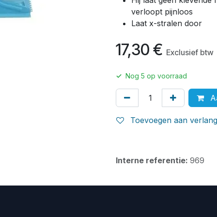
Hij laat geen klevende 
verloopt pijnloos
Laat x-stralen door
17,30
€
Exclusief btw
✓
Nog
5
op voorraad
Aa
Toevoegen aan verlangl
Interne referentie:
969