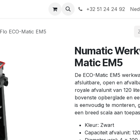
Help
Contact
+32 51 24 24 92
Ned
Flo ECO-Matic EM5
Numatic Werk
Matic EM5
De ECO-Matic EM5 werkwagen
afsluitbare, open en afval
royale afvalunit van 120 lit
bovenste opberglade en e
is eenvoudig te monteren, g
een breed scala aan toepas
Kleur: Zwart
Capaciteit afvalunit: 120 