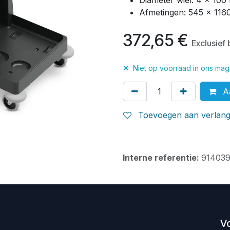
Diameter wiel: 4 x 10
Afmetingen: 545 x 11
372,65
€
Exclusief
✕
Niet op voorraad in ons maga
Aa
Toevoegen aan verlangl
Interne referentie:
91403
V