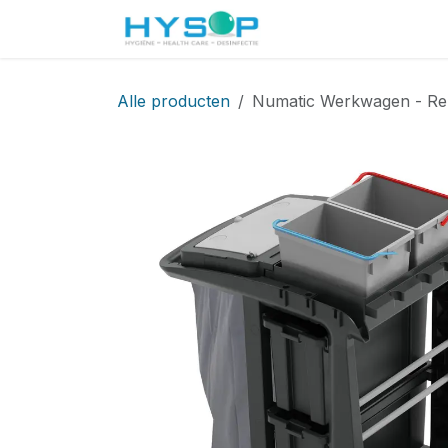
Overslaan naar inhoud
Startpagina
Shop
Alle producten
Numatic Werkwagen - Re