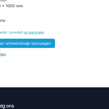
0 mm
60 x 1000 mm
 btw
zijn. Levertijd
op aanvraag
n winkelmandje toevoegen
ijst
9
olg ons