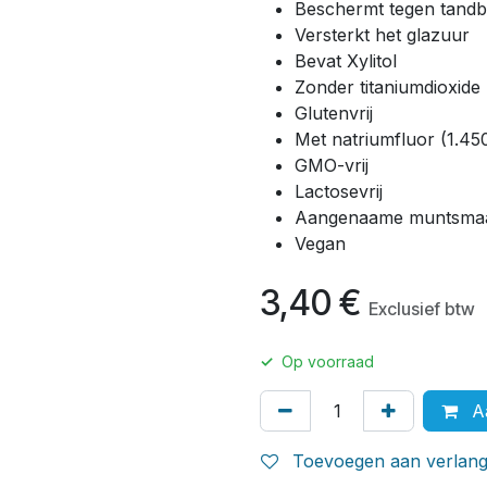
Beschermt tegen tandb
Versterkt het glazuur
Bevat Xylitol
Zonder titaniumdioxide
Glutenvrij
Met natriumfluor (1.4
GMO-vrij
Lactosevrij
Aangenaame muntsma
Vegan
3,40
€
Exclusief btw
✓
Op voorraad
Aa
Toevoegen aan verlangl