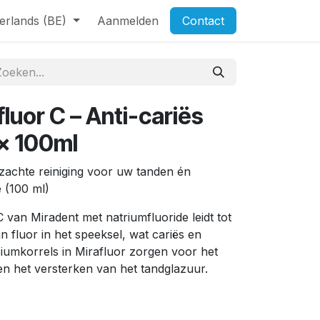
erlands (BE)
Aanmelden
Contact
luor C – Anti-cariës
 x 100ml
 zachte reiniging voor uw tanden én
e (100 ml)
 van Miradent met natriumfluoride leidt tot
 fluor in het speeksel, wat cariës en
iciumkorrels in Mirafluor zorgen voor het
en het versterken van het tandglazuur.