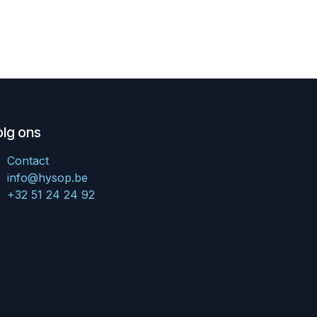
olg ons
Contact
info@hysop.be
+32 51 24 24 92