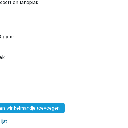
ederf en tandplak
50 ppm)
ak
n winkelmandje toevoegen
ijst