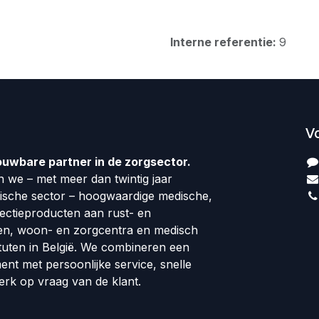
Interne referentie:
9
V
ouwbare partner in de zorgsector.
 we – met meer dan twintig jaar
dische sector – hoogwaardige medische,
fectieproducten aan rust- en
en, woon- en zorgcentra en medisch
tuten in België. We combineren een
ment met persoonlijke service, snelle
erk op vraag van de klant.