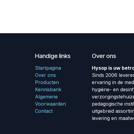
Handige links
Over ons
Startpagina
Hysop is uw betr
Over ons
Sinds 2006 leveren
Producten
ervaring in de me
Kennisbank
hygiëne- en desin
Algemene
verzorgingstehuiz
Voorwaarden
pedagogische insti
Contact
uitgebreid assorti
levering en maatw