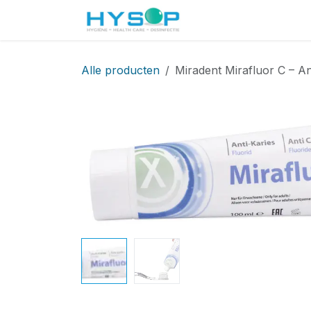
Overslaan naar inhoud
Startpagina
Shop
Alle producten
Miradent Mirafluor C – An