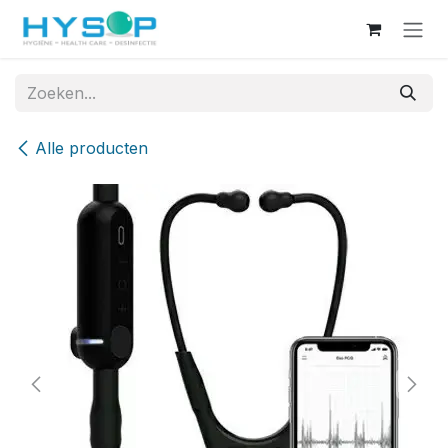
Overslaan naar inhoud
Alle producten