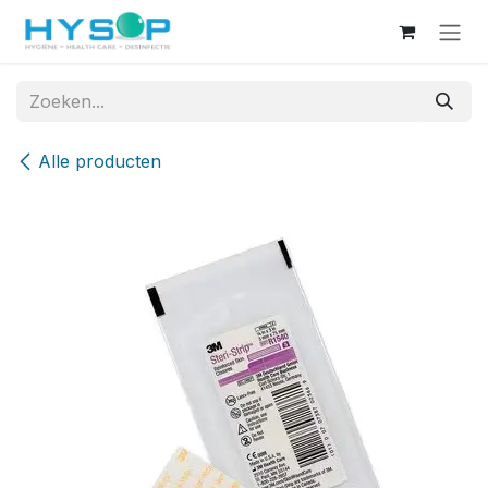
Overslaan naar inhoud
Alle producten