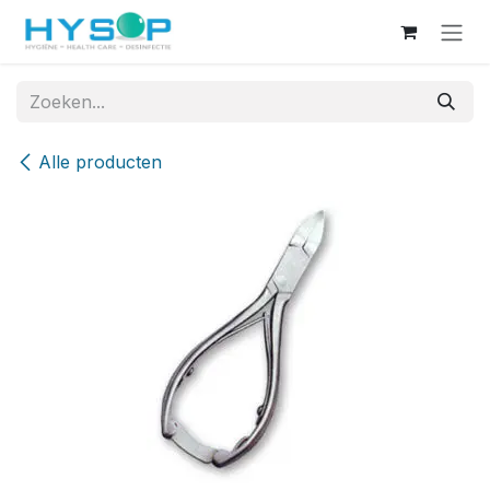
Overslaan naar inhoud
Alle producten