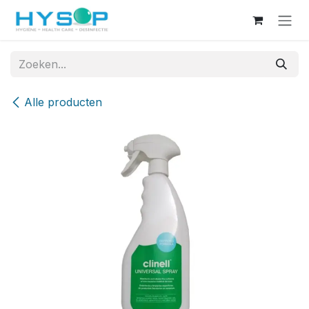
Overslaan naar inhoud
Alle producten