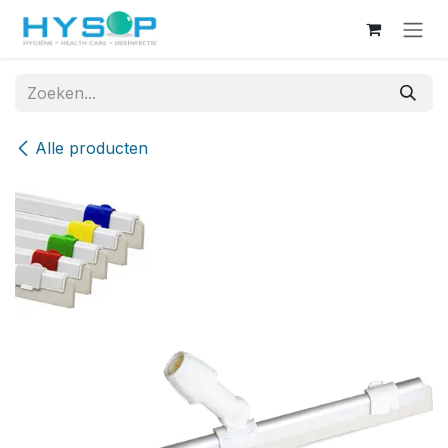
Overslaan naar inhoud
Alle producten