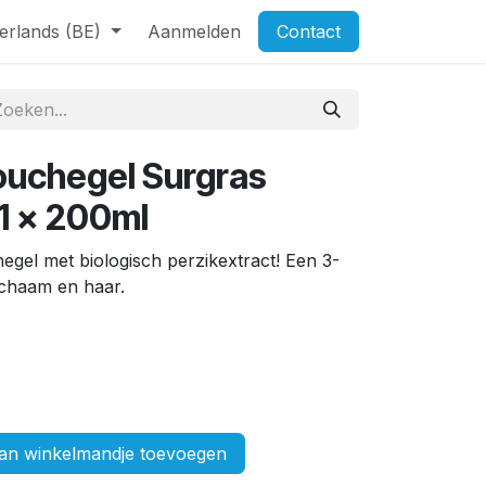
erlands (BE)
Aanmelden
Contact
ouchegel Surgras
 1 x 200ml
gel met biologisch perzikextract! Een 3-
 lichaam en haar.
n winkelmandje toevoegen