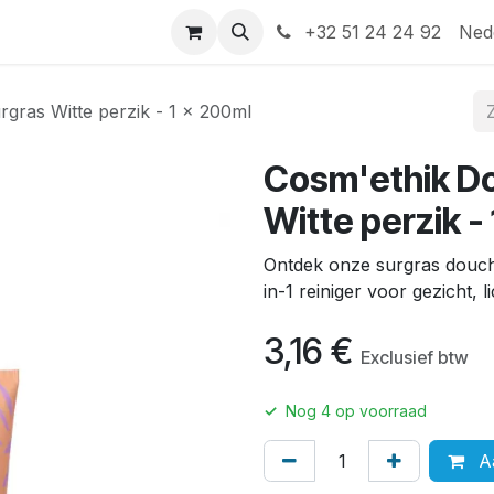
Help
Contact
+32 51 24 24 92
Ned
gras Witte perzik - 1 x 200ml
Cosm'ethik D
Witte perzik -
Ontdek onze surgras douche
in-1 reiniger voor gezicht,
3,16
€
Exclusief btw
✓
Nog
4
op voorraad
Aa