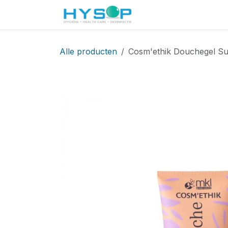
Overslaan naar inhoud
Startpagina
Shop
Alle producten
Cosm'ethik Douchegel Sur