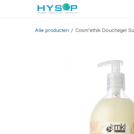
Overslaan naar inhoud
Startpagina
Shop
Alle producten
Cosm'ethik Douchegel Sur