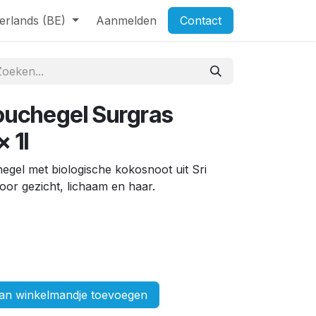
erlands (BE)
Aanmelden
Contact
ouchegel Surgras
 1l
gel met biologische kokosnoot uit Sri
voor gezicht, lichaam en haar.
n winkelmandje toevoegen