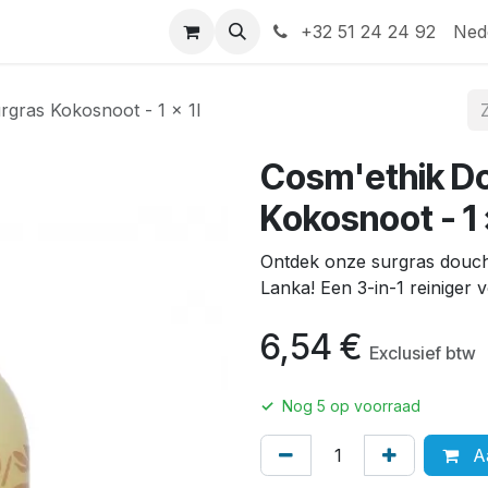
Help
Contact
+32 51 24 24 92
Ned
gras Kokosnoot - 1 x 1l
Cosm'ethik D
Kokosnoot - 1 x
Ontdek onze surgras douche
Lanka! Een 3-in-1 reiniger 
6,54
€
Exclusief btw
✓
Nog
5
op voorraad
Aa