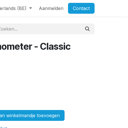
erlands (BE)
Aanmelden
Contact
mometer - Classic
n winkelmandje toevoegen