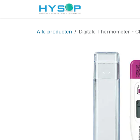
Overslaan naar inhoud
Startpagina
Shop
Alle producten
Digitale Thermometer - Cl