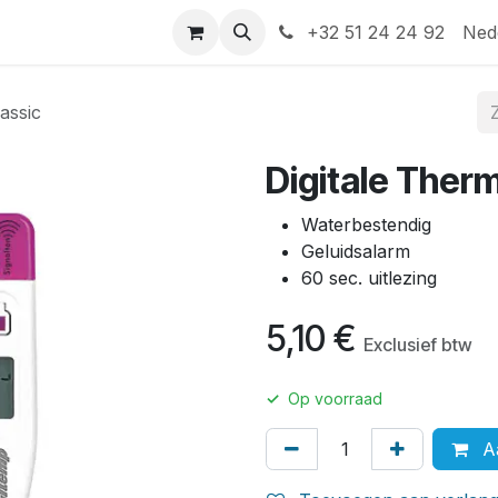
Help
Contact
+32 51 24 24 92
Ned
assic
Digitale Ther
Waterbestendig
Geluidsalarm
60 sec. uitlezing
5,10
€
Exclusief btw
✓
Op voorraad
Aa