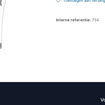
Toevoegen aan verlangl
Interne referentie:
734
V