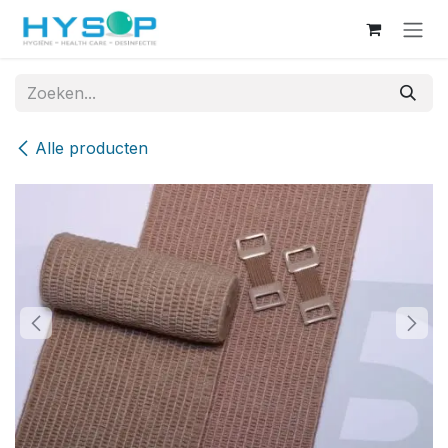
Overslaan naar inhoud
Alle producten