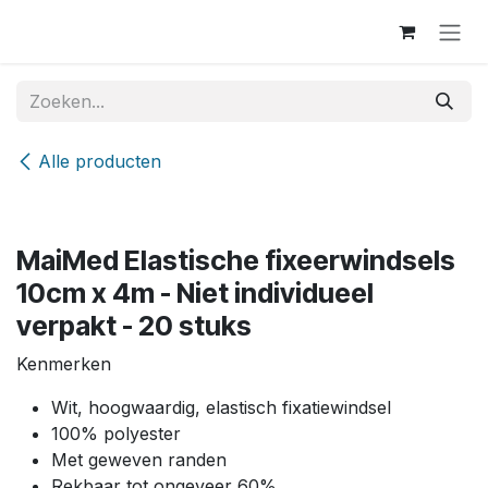
Overslaan naar inhoud
Alle producten
MaiMed Elastische fixeerwindsels
10cm x 4m - Niet individueel
verpakt - 20 stuks
Kenmerken
Wit, hoogwaardig, elastisch fixatiewindsel
100% polyester
Met geweven randen
Rekbaar tot ongeveer 60%