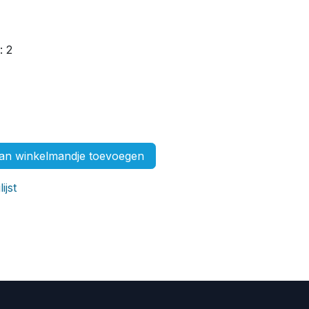
: 2
n winkelmandje toevoegen
ijst