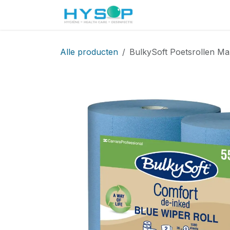
Overslaan naar inhoud
Startpagina
Shop
Alle producten
BulkySoft Poetsrollen Ma