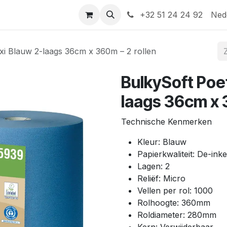
Help
Contact
+32 51 24 24 92
Ned
xi Blauw 2-laags 36cm x 360m – 2 rollen
BulkySoft Poe
laags 36cm x 
Technische Kenmerken
Kleur: Blauw
Papierkwaliteit: De-ink
Lagen: 2
Reliëf: Micro
Vellen per rol: 1000
Rolhoogte: 360mm
Roldiameter: 280mm