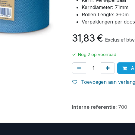
Kern: Verwijderbaar
Kerndiameter: 71mm
Rollen Lengte: 360m
Verpakkingen per doos
31,83
€
Exclusief btw
✓
Nog
2
op voorraad
Aa
Toevoegen aan verlangl
Interne referentie:
700