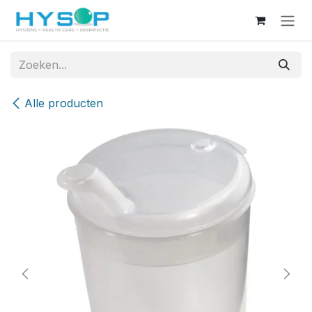
Overslaan naar inhoud
Alle producten