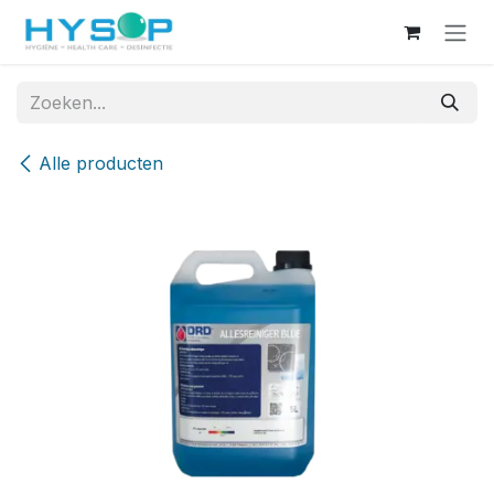
Overslaan naar inhoud
Alle producten