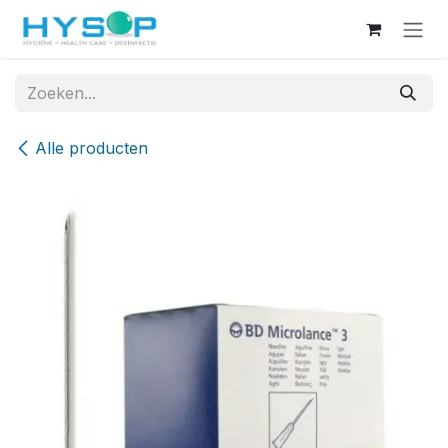
Overslaan naar inhoud
Alle producten