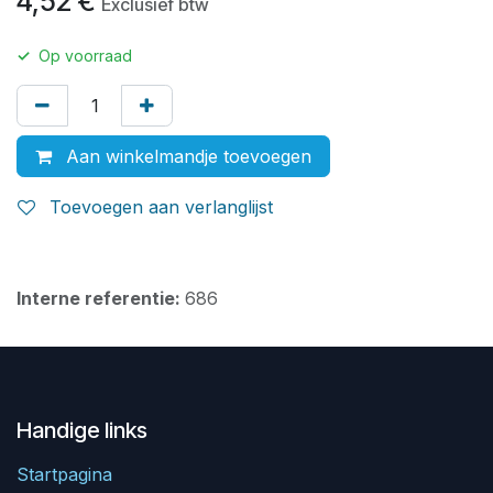
4,52
€
Exclusief btw
✓
Op voorraad
Aan winkelmandje toevoegen
Toevoegen aan verlanglijst
Interne referentie:
686
Handige links
Startpagina