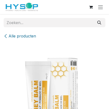
Overslaan naar inhoud
Alle producten