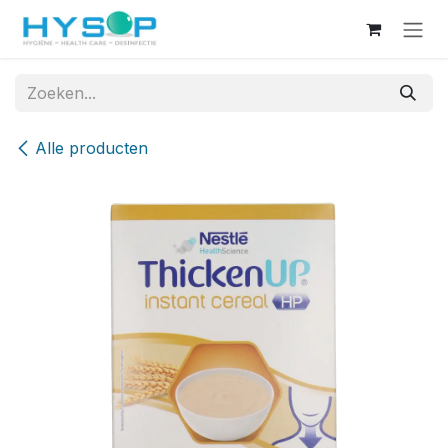
Overslaan naar inhoud
Alle producten