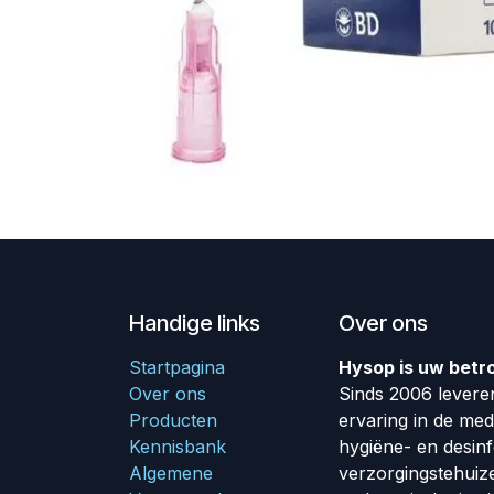
Handige links
Over ons
Startpagina
Hysop is uw betr
Over ons
Sinds 2006 leveren
Producten
ervaring in de me
Kennisbank
hygiëne- en desin
Algemene
verzorgingstehuiz