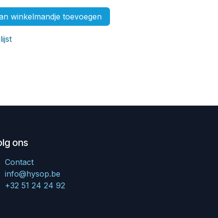
n winkelmandje toevoegen
ijst
olg ons
Contact
info@hysop.be
+32 51 24 24 92