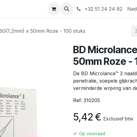
Help
Contact
+32 51 24 24 92
Ned
8G(1,2mm) x 50mm Roze - 100 stuks
BD Microlance
50mm Roze - 
De BD Microlance™ 3 naald
penetratie, soepele glijkrac
verminderde wrijving van de
Ref.
310205
5,42
€
Exclusief btw
✓
Op voorraad