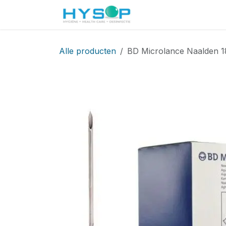
Overslaan naar inhoud
Startpagina
Shop
Alle producten
BD Microlance Naalden 1