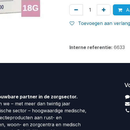
Aa
Toevoegen aan verlangl
Interne referentie:
6633
V
ouwbare partner in de zorgsector.
 we – met meer dan twintig jaar
dische sector – hoogwaardige medische,
fectieproducten aan rust- en
en, woon- en zorgcentra en medisch