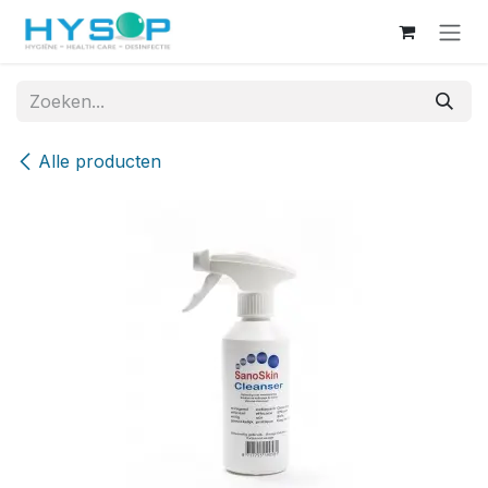
Overslaan naar inhoud
Alle producten