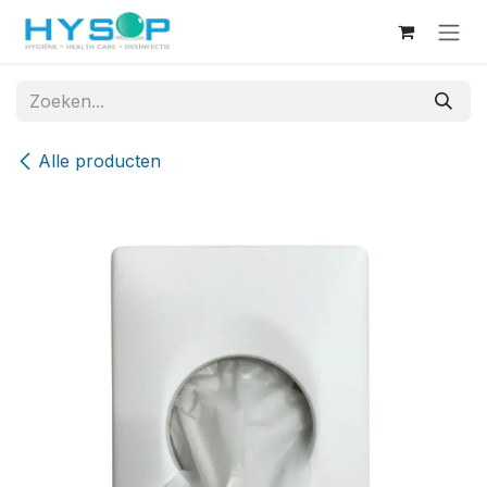
Overslaan naar inhoud
Alle producten