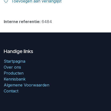
Toevoegen aan verlanglijst
Interne referentie:
6484
Handige links
Startpagina
Over ons
Producten
Kennisbank
Algemene Voorwaarden
Contact