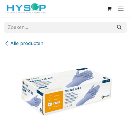
Overslaan naar inhoud
Alle producten