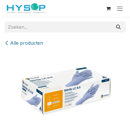
Overslaan naar inhoud
Alle producten