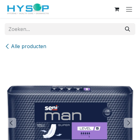
Overslaan naar inhoud
Alle producten