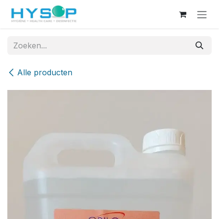
Overslaan naar inhoud
Alle producten