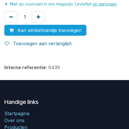
✕
Niet op voorraad in ons magazijn. Levertijd
op aanvraag
Aan winkelmandje toevoegen
Toevoegen aan verlanglijst
Interne referentie:
6439
Handige links
Startpagina
Over ons
Producten