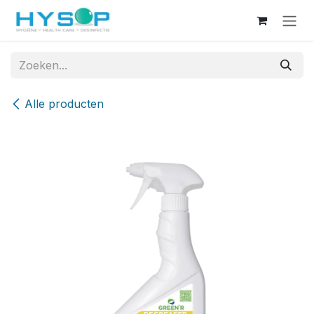
Overslaan naar inhoud
Alle producten