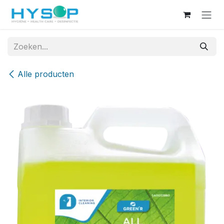
Overslaan naar inhoud
Alle producten