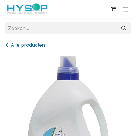
Overslaan naar inhoud
Alle producten