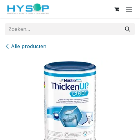
Overslaan naar inhoud
Alle producten