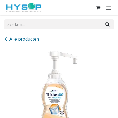
Overslaan naar inhoud
Alle producten