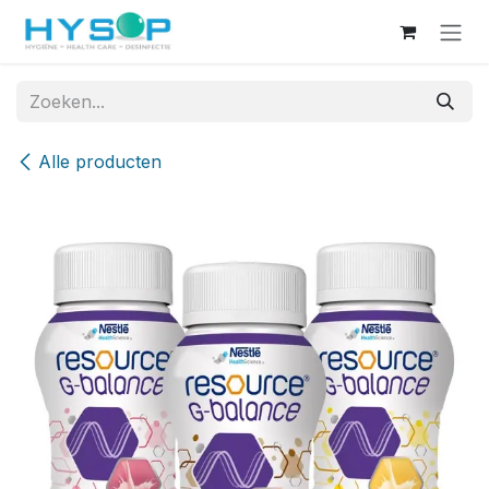
Overslaan naar inhoud
Alle producten