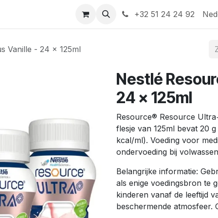
Help
Contact
+32 51 24 24 92
Ned
s Vanille - 24 x 125ml
Nestlé Resourc
24 x 125ml
Resource
®
Resource Ultra+ 
flesje van 125ml bevat 20 g
kcal/ml). Voeding voor medi
ondervoeding bij volwassen
Belangrijke informatie: Ge
als enige voedingsbron te 
kinderen vanaf de leeftijd v
beschermende atmosfeer. Gl