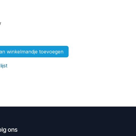
w
n winkelmandje toevoegen
ijst
olg ons