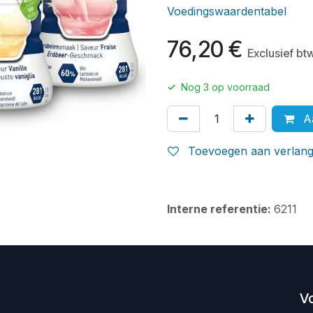
Voedingswaardentabel
76,20
€
Exclusief bt
✓
Nog
3
op voorraad
Aa
Toevoegen aan verlangl
Interne referentie:
6211
V