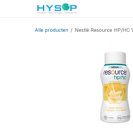
Overslaan naar inhoud
Startpagina
Shop
Alle producten
Nestlé Resource HP/HC V