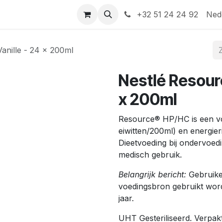
Help
Contact
+32 51 24 24 92
Ned
anille - 24 x 200ml
Nestlé Resour
x 200ml
Resource
®
HP/HC is een vol
eiwitten/200ml) en energieri
Dieetvoeding bij ondervoed
medisch gebruik.
Belangrijk bericht:
Gebruiken
voedingsbron gebruikt worde
jaar.
UHT Gesteriliseerd. Verpa