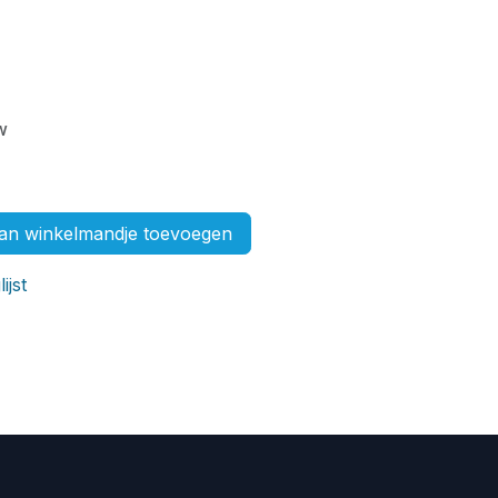
w
n winkelmandje toevoegen
ijst