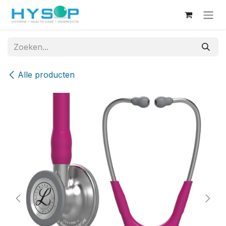
Overslaan naar inhoud
Alle producten