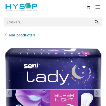
Overslaan naar inhoud
Alle producten