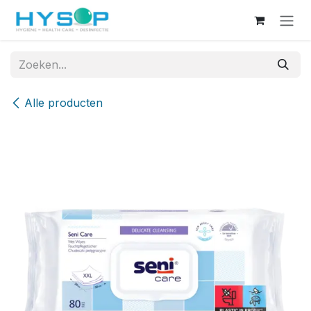
Overslaan naar inhoud
Alle producten