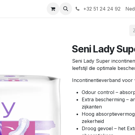
Help
Contact
+32 51 24 24 92
Ned
Seni Lady Sup
Seni Lady Super incontine
leefstijl die optimale besche
Incontinentieverband voor 
Odour control – absorpt
Extra bescherming – an
zijkanten
Hoog absorptievermoge
zekerheid
Droog gevoel – het Ext