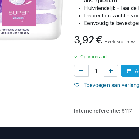
absorptiekern
Huivriendelijk – laat d
Discreet en zacht – v
Eenvoudig te bevestige
3,92
€
Exclusief btw
✓
Op voorraad
Aa
Toevoegen aan verlangl
Interne referentie:
6117