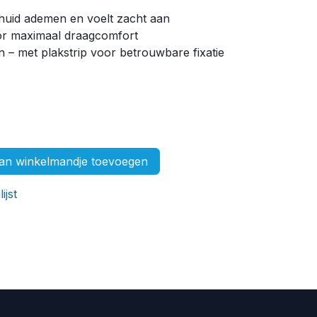
e huid ademen en voelt zacht aan
oor maximaal draagcomfort
n – met plakstrip voor betrouwbare fixatie
n winkelmandje toevoegen
ijst