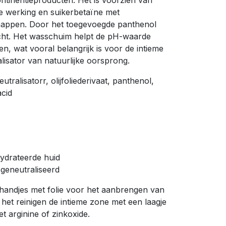
ontinentieproducten. Het is voorzien van
nde werking en suikerbetaïne met
happen. Door het toegevoegde panthenol
acht. Het wasschuim helpt de pH-waarde
en, wat vooral belangrijk is voor de intieme
lisator van natuurlijke oorsprong.
utralisatorr, olijfoliederivaat, panthenol,
acid
ydrateerde huid
geneutraliseerd
handjes met folie voor het aanbrengen van
het reinigen de intieme zone met een laagje
 arginine of zinkoxide.