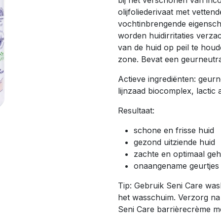
bij het verschonen van inc
olijfoliederivaat met vette
vochtinbrengende eigensc
worden huidirritaties verz
van de huid op peil te houd
zone. Bevat een geurneutra
Actieve ingrediënten: geurne
lijnzaad biocomplex, lactic 
Resultaat:
schone en frisse huid
gezond uitziende huid
zachte en optimaal geh
onaangename geurtjes 
Tip: Gebruik Seni Care was
het wasschuim. Verzorg na 
Seni Care barrièrecrème met