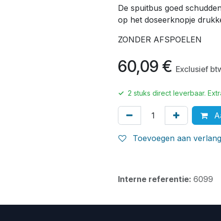
De spuitbus goed schudden
op het doseerknopje drukk
ZONDER AFSPOELEN
60,09
€
Exclusief bt
✓
2
stuks direct leverbaar. Ex
Aa
Toevoegen aan verlangl
Interne referentie:
6099