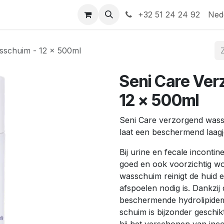
Help
Contact
+32 51 24 24 92
Ned
sschuim - 12 x 500ml
Seni Care Ver
12 x 500ml
Seni Care verzorgend wass
laat een beschermend laagj
Bij urine en fecale incontine
goed en ook voorzichtig wo
wasschuim reinigt de huid e
afspoelen nodig is. Dankzij
beschermende hydrolipidema
schuim is bijzonder geschik