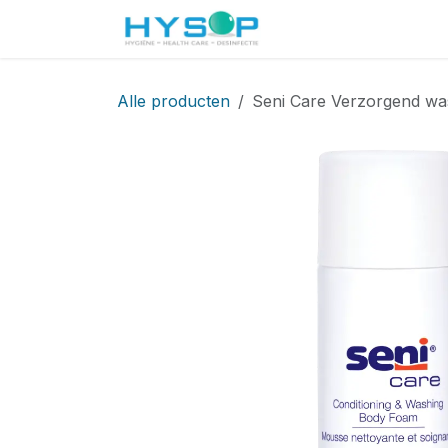
Overslaan naar inhoud
Startpagina
Shop
Alle producten
Seni Care Verzorgend wa