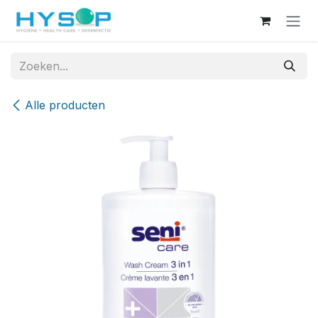
Overslaan naar inhoud
Alle producten